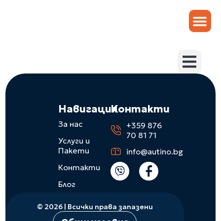
Услуги и Пакети
Услуги и Пакети
Навигация
Контакти
За нас
+359 876
70 81 71
Услуги и
Пакети
info@autino.bg
Контакти
Блог
© 2026 | Всички права запазени